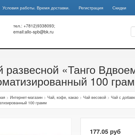
Условия работы. Время доставки.
Регистрация
Скидки
тел.: +7812)9338093;
email:allo-spb@bk.ru
й развесной «Танго Вдвое
оматизированный 100 гра
ная
>
Интернет-магазин
>
Чай, кофе, какао
>
Чай весовой
>
Чай с добав
атизированный 100 грамм
177.05
руб