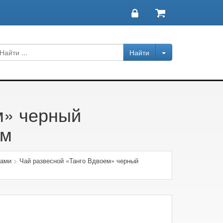
м» черный
мм
ками
>
Чай развесной «Танго Вдвоем» черный