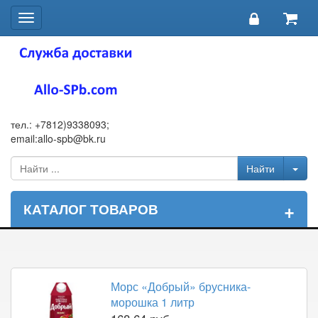
Toggle
navigation
тел.: +7812)9338093;
email:allo-spb@bk.ru
+
КАТАЛОГ ТОВАРОВ
Морс «Добрый» брусника-
морошка 1 литр