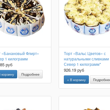
т «Банановый Флирт»
Торт «Вальс Цветов» с
ер 1 килограмм
натуральными сливками
.85 руб
Север 1 килограмм*
926.19 руб
В корзину
Подробнее
+ В корзину
Подробне