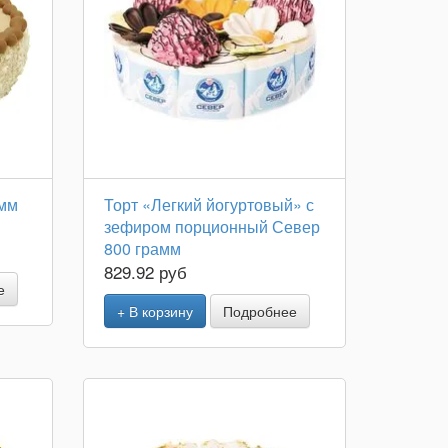
амм
Торт «Легкий йогуртовый» с
зефиром порционный Север
800 грамм
829.92 руб
е
+ В корзину
Подробнее