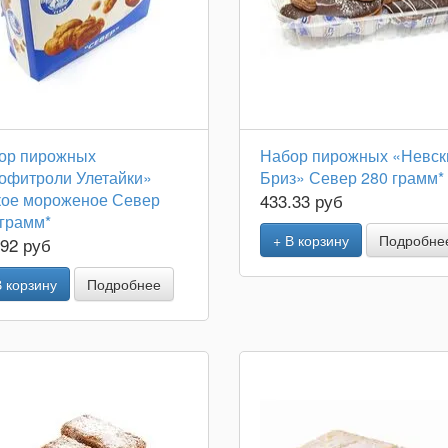
ор пирожных
Набор пирожных «Невск
офитроли Улетайки»
Бриз» Север 280 грамм*
кое мороженое Север
433.33 руб
 грамм*
+ В корзину
Подробне
.92 руб
В корзину
Подробнее