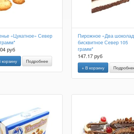
енье «Цукатное» Север
Пирожное «Два шокола
 грамм*
бисквитное Север 105
.04 руб
грамм*
147.17 руб
В корзину
Подробнее
+ В корзину
Подробне