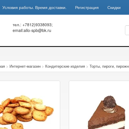
Условия работы. Время доставки.
Регистрация
Скидки
тел.: +7812)9338093;
email:allo-spb@bk.ru
ная
>
Интернет-магазин
>
Кондитерские изделия
>
Торты, пироги, пирож