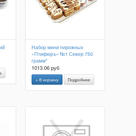
ий
Набор мини пирожных
«Птифюръ» №1 Север 750
грамм*
1013.06 руб
е
+ В корзину
Подробнее