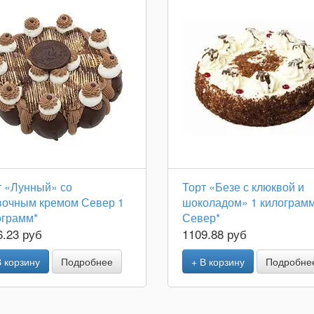
т «Лунный» со
Торт «Безе с клюквой и
вочным кремом Север 1
шоколадом» 1 килограм
ограмм*
Север*
6.23 руб
1109.88 руб
В корзину
Подробнее
+ В корзину
Подробне