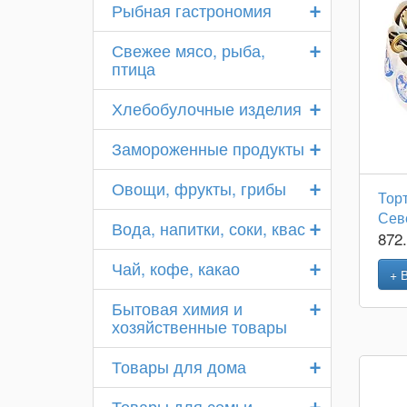
+
Рыбная гастрономия
+
Свежее мясо, рыба,
птица
+
Хлебобулочные изделия
+
Замороженные продукты
+
Овощи, фрукты, грибы
Тор
Сев
+
Вода, напитки, соки, квас
872
+
Чай, кофе, какао
+ 
+
Бытовая химия и
хозяйственные товары
+
Товары для дома
+
Товары для семьи