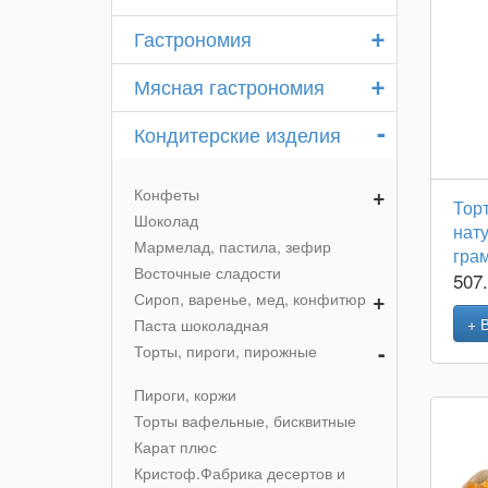
+
Гастрономия
+
Мясная гастрономия
-
Кондитерские изделия
+
Конфеты
Тор
Шоколад
нат
Мармелад, пастила, зефир
гра
Восточные сладости
507
+
Сироп, варенье, мед, конфитюр
+ 
Паста шоколадная
-
Торты, пироги, пирожные
Пироги, коржи
Торты вафельные, бисквитные
Карат плюс
Кристоф.Фабрика десертов и