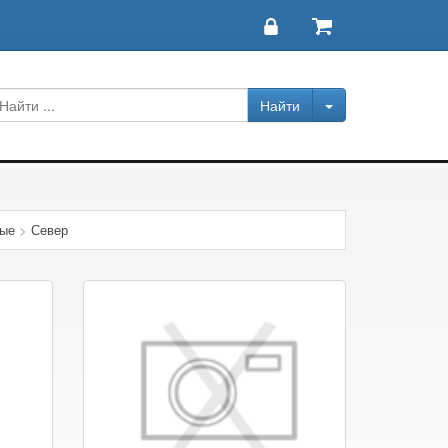
ные
>
Север