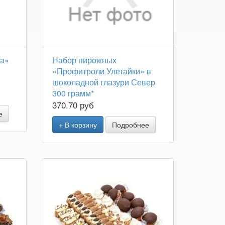
да»
Набор пирожных
«Профитроли Улетайки» в
шоколадной глазури Север
300 грамм*
370.70 руб
е
+ В корзину
Подробнее