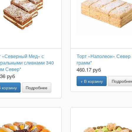
т «Северный Мед» с
Торт «Наполеон» Север
уральными сливками 340
грамм*
мм Север*
460.17 руб
.36 руб
+ В корзину
Подробне
В корзину
Подробнее