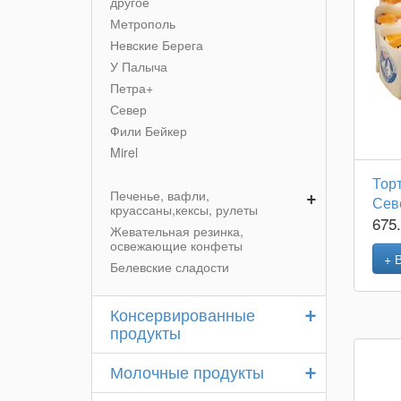
другое
Метрополь
Невские Берега
У Палыча
Петра+
Север
Фили Бейкер
Mirel
Тор
+
Печенье, вафли,
Сев
круассаны,кексы, рулеты
675
Жевательная резинка,
освежающие конфеты
+ 
Белевские сладости
+
Консервированные
продукты
+
Молочные продукты