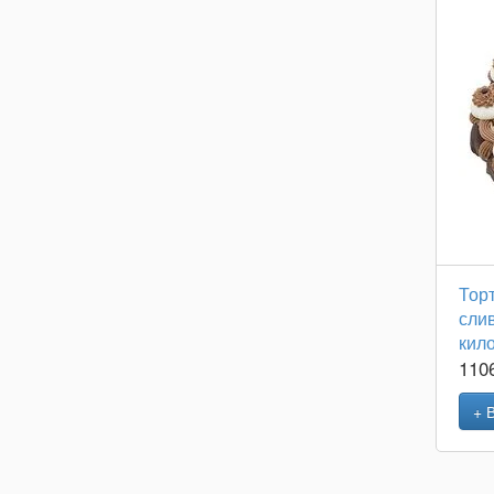
Тор
сли
кил
110
+ 