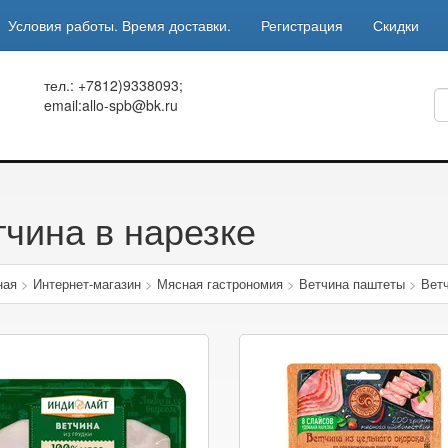
Условия работы. Время доставки.
Регистрация
Скидки
тел.: +7812)9338093;
email:allo-spb@bk.ru
тчина в нарезке
ная
>
Интернет-магазин
>
Мясная гастрономия
>
Ветчина паштеты
>
Ветч