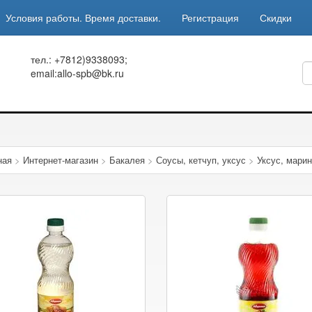
Условия работы. Время доставки.
Регистрация
Скидки
тел.: +7812)9338093;
email:allo-spb@bk.ru
ная
>
Интернет-магазин
>
Бакалея
>
Соусы, кетчуп, уксус
>
Уксус, мари