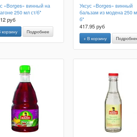
ус «Borges» винный на
Уксус «Borges» винный
агоне 250 мл ст/б*
бальзам из модена 250 м
.12 руб
б*
417.95 руб
В корзину
Подробнее
+ В корзину
Подробне