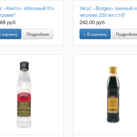
ус «Кинто» яблочный 5%
Уксус «Borges» винный н
 грамм*
чесноке 250 мл ст/б*
.68 руб
242.00 руб
В корзину
Подробнее
+ В корзину
Подробне