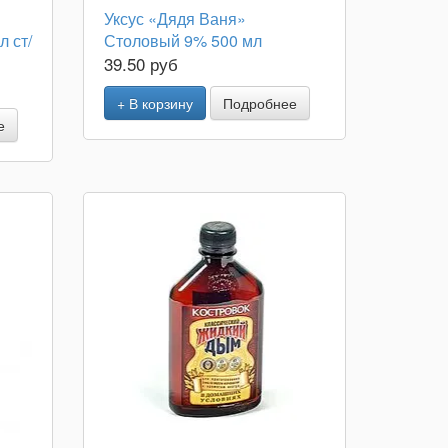
Уксус «Дядя Ваня»
л ст/
Столовый 9% 500 мл
39.50 руб
+ В корзину
Подробнее
е