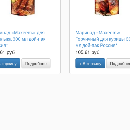
инад «Махеевъ» для
Маринад «Махеевъ»
лыка 300 мл дой-пак
Горчичный для курицы 3
сия*
мл дой-пак Россия*
.61 руб
105.61 руб
В корзину
Подробнее
+ В корзину
Подробне