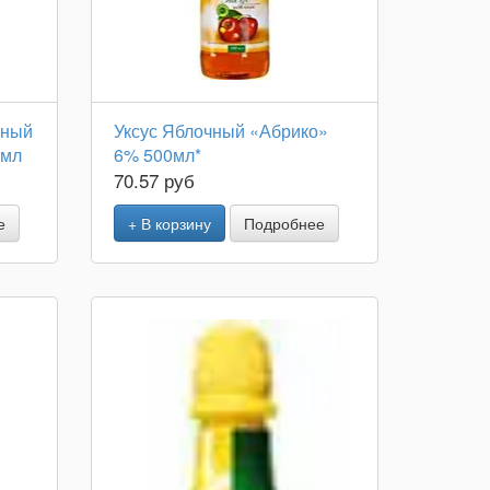
ьный
Уксус Яблочный «Абрико»
 мл
6% 500мл*
70.57 руб
е
+ В корзину
Подробнее