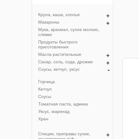
+
Крупа, каша, хлопья
+
Макароны
Мука, крахмал, сухое молоко,
сливки
Продукты быстрого
приготовления
+
Масла растительные
+
Сахар, соль, сода, дрожжи
-
Соусы, кетчуп, уксус
Горчица
Кетчуп
Соусы
Томатная паста, аджика
Уксус, маринад
Хрен
+
Специи, приправы сухие,
кондитерские п/ф