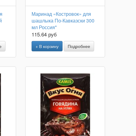
я
Маринад «Костровок» для
й
шашлыка По-Кавказски 300
мл Россия*
115.64 руб
е
+ В корзину
Подробнее