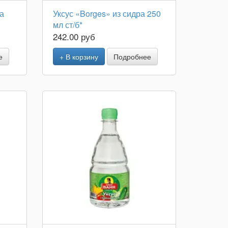
а
Уксус «Borges» из сидра 250
мл ст/б*
242.00 руб
е
+ В корзину
Подробнее