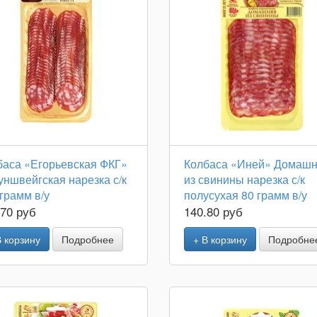
баса «Егорьевская ФКГ»
Колбаса «Иней» Домаш
ншвейгская нарезка с/к
из свинины нарезка с/к
грамм в/у
полусухая 80 грамм в/у
.70 руб
140.80 руб
В корзину
Подробнее
+ В корзину
Подробне