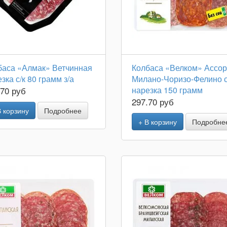
баса «Алмак» Ветчинная
Колбаса «Велком» Ассор
зка с/к 80 грамм з/а
Милано-Чоризо-Фелино с
.70 руб
нарезка 150 грамм
297.70 руб
В корзину
Подробнее
+ В корзину
Подробне