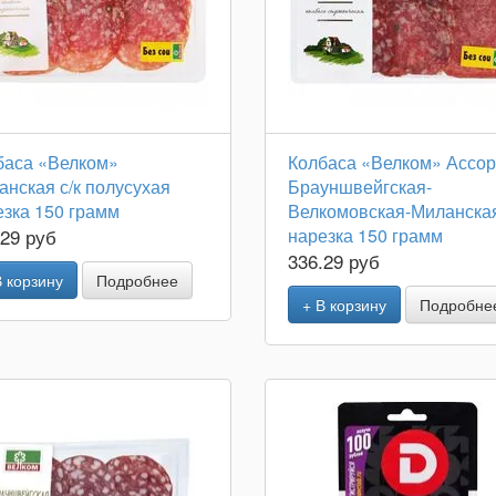
баса «Велком»
Колбаса «Велком» Ассор
нская с/к полусухая
Брауншвейгская-
езка 150 грамм
Велкомовская-Миланская
.29 руб
нарезка 150 грамм
336.29 руб
В корзину
Подробнее
+ В корзину
Подробне