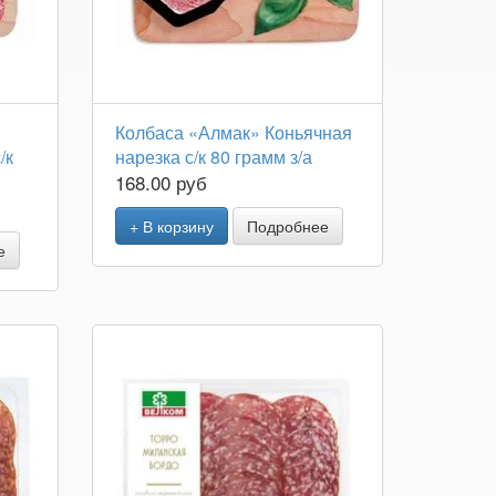
Колбаса «Алмак» Коньячная
/к
нарезка с/к 80 грамм з/а
168.00 руб
+ В корзину
Подробнее
е