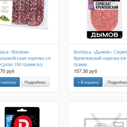
баса «Велком»
Колбаса «Дымов» Серве
ншвейгская нарезка с/к
Кремлевский нарезка к/в
сухая 150 грамм в/у
грамм
.70 руб
157.30 руб
В корзину
Подробнее
+ В корзину
Подробне