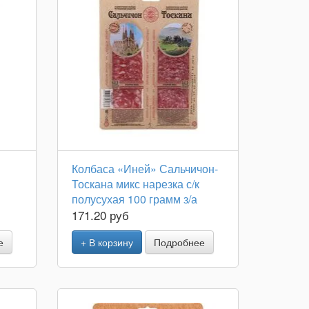
Колбаса «Иней» Сальчичон-
Тоскана микс нарезка с/к
полусухая 100 грамм з/а
171.20 руб
е
+ В корзину
Подробнее