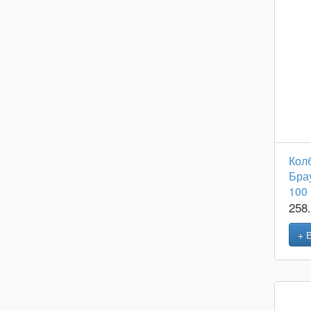
Кол
Брау
100 
258
+ 