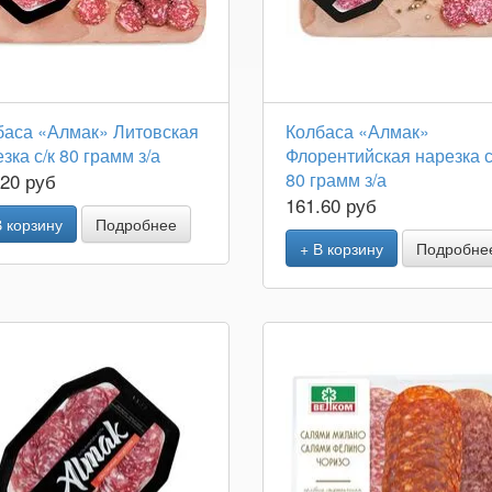
баса «Алмак» Литовская
Колбаса «Алмак»
зка с/к 80 грамм з/а
Флорентийская нарезка с
.20 руб
80 грамм з/а
161.60 руб
В корзину
Подробнее
+ В корзину
Подробне