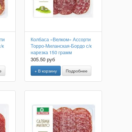
ти
Колбаса «Велком» Ассорти
/к
Торро-Миланская-Бордо с/к
нарезка 150 грамм
305.50 руб
е
+ В корзину
Подробнее