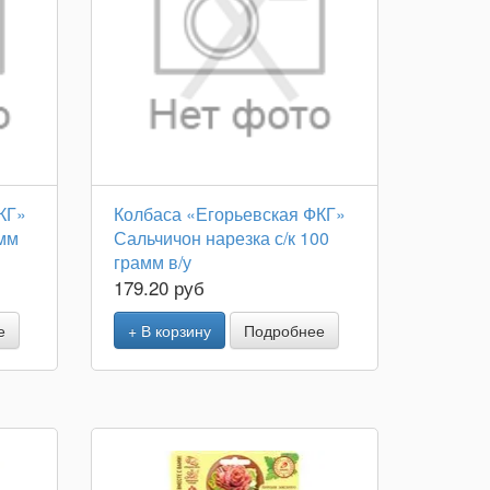
КГ»
Колбаса «Егорьевская ФКГ»
амм
Сальчичон нарезка с/к 100
грамм в/у
179.20 руб
е
+ В корзину
Подробнее