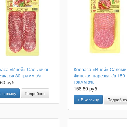
баса «Иней» Сальчичон
Колбаса «Иней» Салями
зка с/к 80 грамм з/а
Финская нарезка к/в 150
.60 руб
грамм з/а
156.80 руб
В корзину
Подробнее
+ В корзину
Подробне