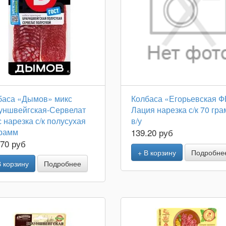
баса «Дымов» микс
Колбаса «Егорьевская Ф
уншвейгская-Сервелат
Лация нарезка с/к 70 гр
 нарезка с/к полусухая
в/у
грамм
139.20 руб
.70 руб
+ В корзину
Подробне
В корзину
Подробнее