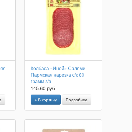
няя
Колбаса «Иней» Салями
Пармская нарезка с/к 80
грамм з/а
145.60 руб
е
+ В корзину
Подробнее