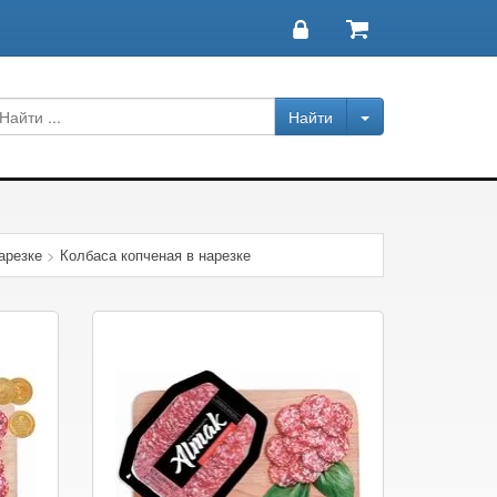
арезке
>
Колбаса копченая в нарезке