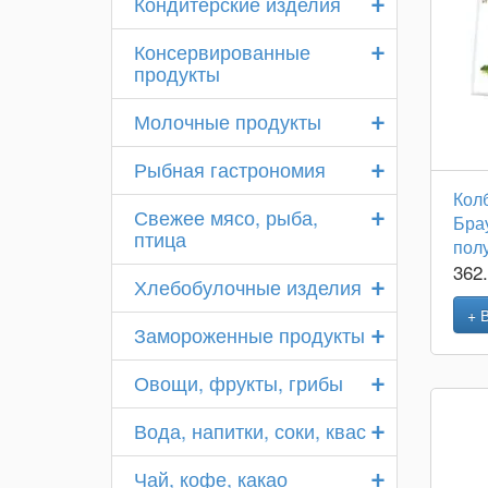
+
Кондитерские изделия
+
Консервированные
продукты
+
Молочные продукты
+
Рыбная гастрономия
Кол
+
Свежее мясо, рыба,
Брау
птица
полу
362
+
Хлебобулочные изделия
+ 
+
Замороженные продукты
+
Овощи, фрукты, грибы
+
Вода, напитки, соки, квас
+
Чай, кофе, какао