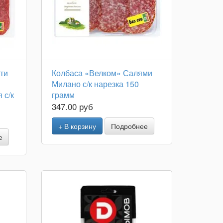
ти
Колбаса «Велком» Салями
Милано с/к нарезка 150
 с/к
грамм
347.00 руб
+ В корзину
Подробнее
е