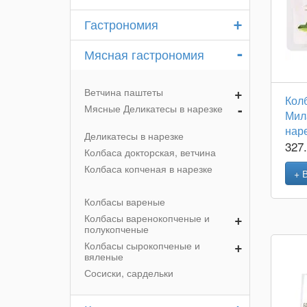
+
Гастрономия
-
Мясная гастрономия
+
Ветчина паштеты
Кол
-
Мясные Деликатесы в нарезке
Мила
нар
Деликатесы в нарезке
327
Колбаса докторская, ветчина
Колбаса копченая в нарезке
+ 
Колбасы вареные
+
Колбасы варенокопченые и
полукопченые
+
Колбасы сырокопченые и
вяленые
Сосиски, сардельки