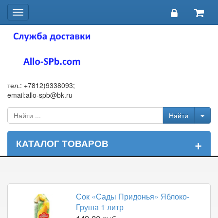
Toggle
navigation
тел.: +7812)9338093;
email:allo-spb@bk.ru
+
КАТАЛОГ ТОВАРОВ
Сок «Сады Придонья» Яблоко-
Груша 1 литр