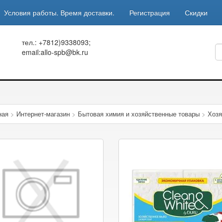
Условия работы. Время доставки.
Регистрация
Скидки
тел.: +7812)9338093;
email:allo-spb@bk.ru
ная
>
Интернет-магазин
>
Бытовая химия и хозяйственные товары
>
Хозя