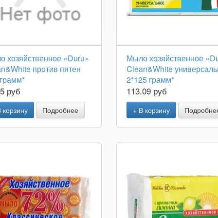
о хозяйственное «Duru»
Мыло хозяйственное «D
an&White против пятен
Clean&White универсаль
 грамм*
2*125 грамм*
05 руб
113.09 руб
В корзину
Подробнее
+ В корзину
Подробне