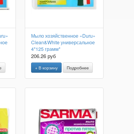
uru»
Мыло хозяйственное «Duru»
ное
Clean&White универсальное
4*125 грамм*
206.26 руб
е
+ В корзину
Подробнее