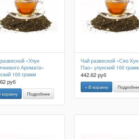
 развесной «Улун
Чай развесной «Сяо Хун
ичневого Аромата»
Пао» улунский 100 грам
нский 100 грамм
442.62 руб
.62 руб
+ В корзину
Подробне
В корзину
Подробнее