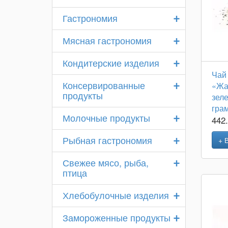
+
Гастрономия
+
Мясная гастрономия
+
Кондитерские изделия
Чай
+
Консервированные
«Жа
продукты
зел
гра
+
Молочные продукты
442
+
Рыбная гастрономия
+ 
+
Свежее мясо, рыба,
птица
+
Хлебобулочные изделия
+
Замороженные продукты