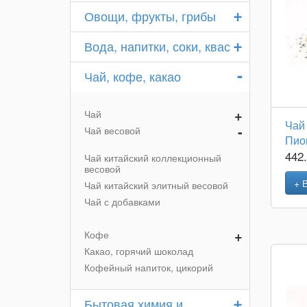
+
Овощи, фрукты, грибы
+
Вода, напитки, соки, квас
-
Чай, кофе, какао
+
Чай
Чай
-
Чай весовой
Пио
442
Чай китайский коллекционный
весовой
+ 
Чай китайский элитный весовой
Чай с добавками
+
Кофе
Какао, горячий шоколад
Кофейный напиток, цикорий
+
Бытовая химия и