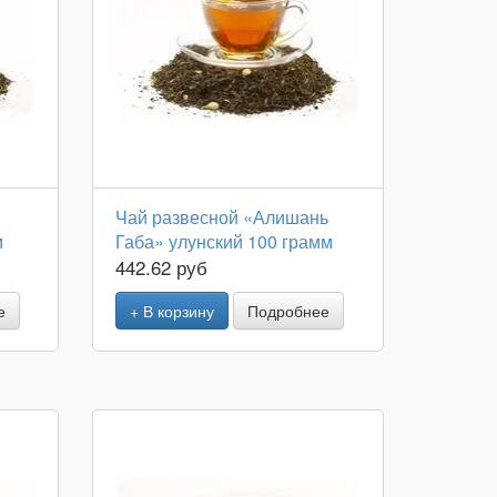
Чай развесной «Алишань
м
Габа» улунский 100 грамм
442.62 руб
е
+ В корзину
Подробнее