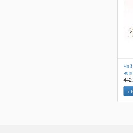
Чай
чер
442
+ 