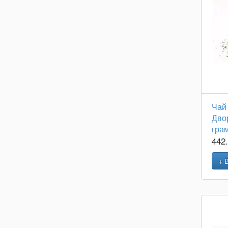
Чай
Дво
гра
442
+ 