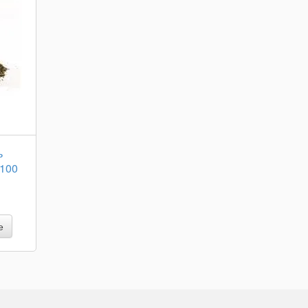
ь
 100
е