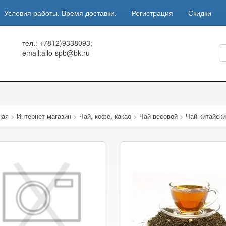
Условия работы. Время доставки.
Регистрация
Скидки
тел.: +7812)9338093;
email:allo-spb@bk.ru
ная
>
Интернет-магазин
>
Чай, кофе, какао
>
Чай весовой
>
Чай китайск