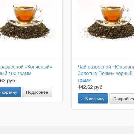
 развесной «Копченый»
Чай развесной «Юньнан
ный 100 грамм
Золотые Почки» черный
.62 руб
грамм
442.62 руб
В корзину
Подробнее
+ В корзину
Подробне