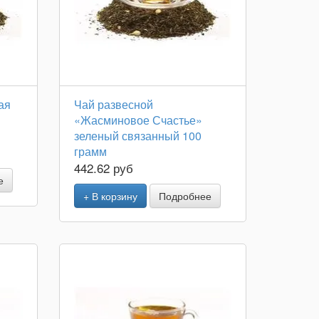
ая
Чай развесной
«Жасминовое Счастье»
зеленый связанный 100
грамм
442.62 руб
е
+ В корзину
Подробнее