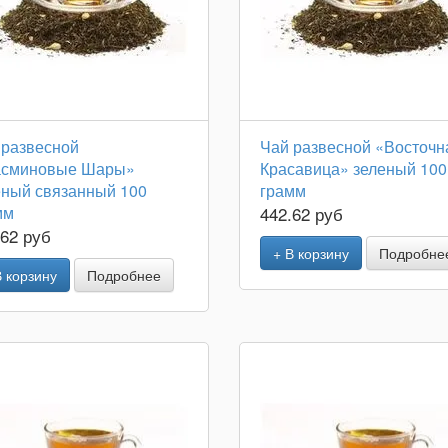
 развесной
Чай развесной «Восточн
сминовые Шары»
Красавица» зеленый 100
еный связанный 100
грамм
мм
442.62 руб
.62 руб
+ В корзину
Подробне
В корзину
Подробнее