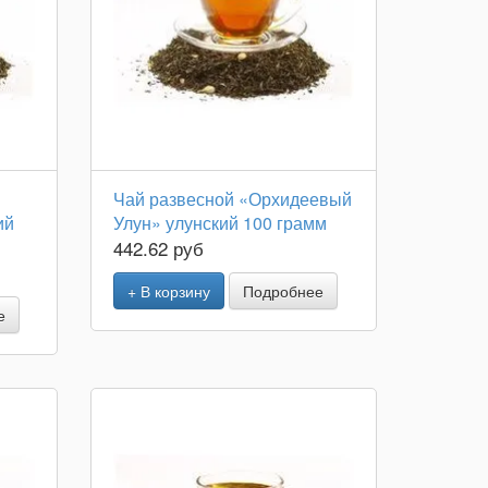
Чай развесной «Орхидеевый
ий
Улун» улунский 100 грамм
442.62 руб
+ В корзину
Подробнее
е