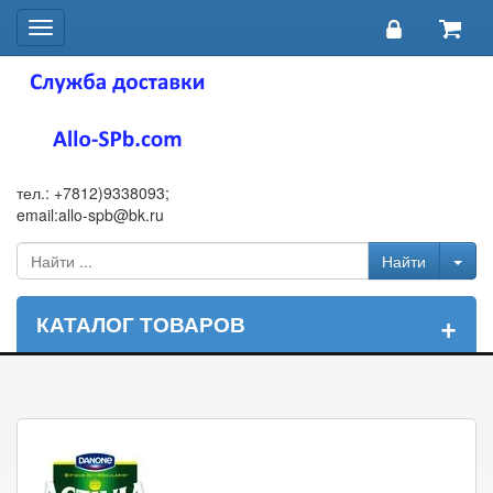
Toggle
navigation
тел.: +7812)9338093;
email:allo-spb@bk.ru
+
КАТАЛОГ ТОВАРОВ