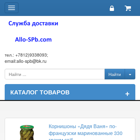
Toggle
navigation
тел.: +7812)9338093;
email:allo-spb@bk.ru
+
КАТАЛОГ ТОВАРОВ
Корнишоны «Дядя Ваня» по-
французски маринованные 330
грамм ст/б