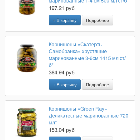
маринованные 1-4 см 500 мл ст/б*
197.21 руб
+ В корзину
Подробнее
Корнишоны «Скатерть-
Самобранка» хрустящие
маринованные 3-6см 1415 мл ст/
б*
364.94 руб
+ В корзину
Подробнее
Корнишоны «Green Ray»
Деликатесные маринованные 720
мл*
153.04 руб