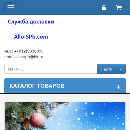
Toggle
navigation
тел.: +7812)9338093;
email:allo-spb@bk.ru
+
КАТАЛОГ ТОВАРОВ