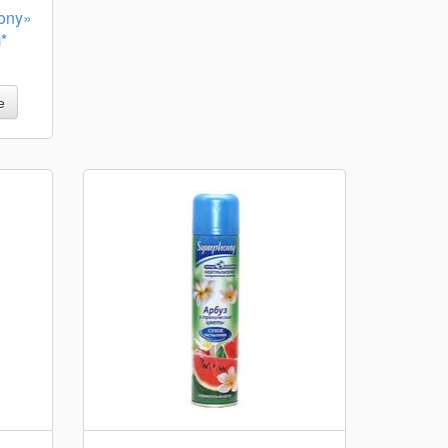
ony»
*
е