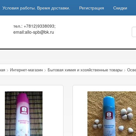
Условия работы. Время доставки.
Регистрация
Скидки
тел.: +7812)9338093;
email:allo-spb@bk.ru
ная
>
Интернет-магазин
>
Бытовая химия и хозяйственные товары
>
Осве