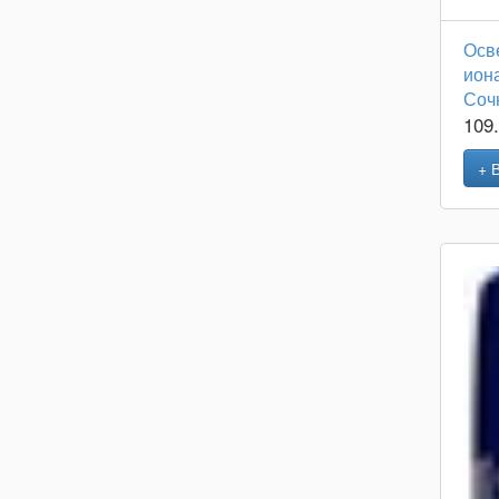
Осв
ион
Соч
109
+ 