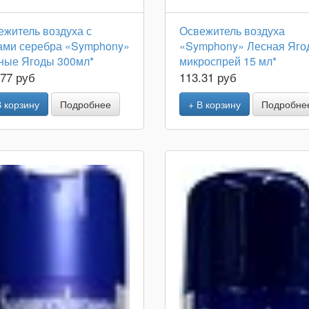
ежитель воздуха с
Освежитель воздуха
ами серебра «Symphony»
«Symphony» Лесная Яго
ные Ягоды 300мл*
микроспрей 15 мл*
.77 руб
113.31 руб
В корзину
Подробнее
+ В корзину
Подробне