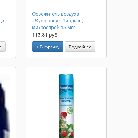
Освежитель воздуха
да,
«Symphony» Ландыш,
микроспрей 15 мл*
113.31 руб
е
+ В корзину
Подробнее