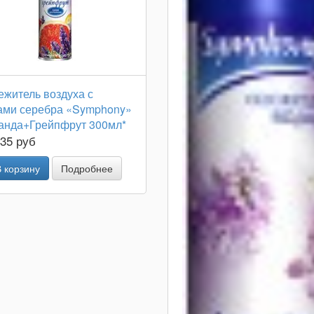
ежитель воздуха с
ами серебра «Symphony»
анда+Грейпфрут 300мл*
.35 руб
В корзину
Подробнее