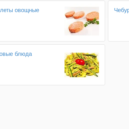
тлеты овощные
Чебур
товые блюда