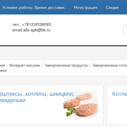
Условия работы. Время доставки.
Регистрация
Скидки
тел.: +7812)9338093;
email:allo-spb@bk.ru
ная
>
Интернет-магазин
>
Замороженные продукты
>
Замороженные гото
реки
штексы, котлеты, шницели,
Котле
икадельки