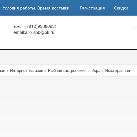
Условия работы. Время доставки.
Регистрация
Скидки
тел.: +7812)9338093;
email:allo-spb@bk.ru
ная
>
Интернет-магазин
>
Рыбная гастрономия
>
Икра
>
Икра красная