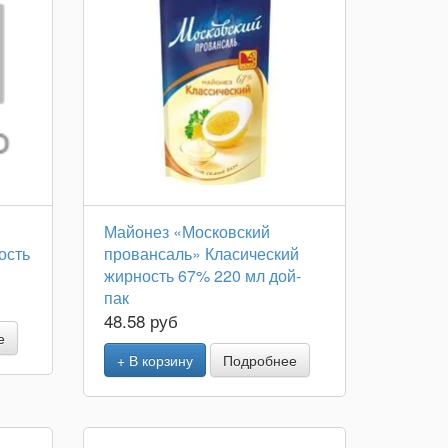
Майонез «Московский
ость
провансаль» Класический
жирность 67% 220 мл дой-
пак
48.58 руб
е
+ В корзину
Подробнее