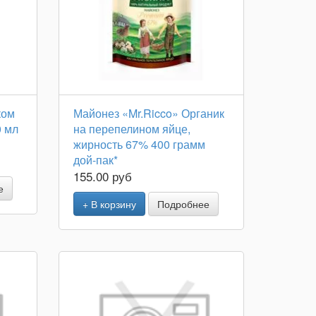
ком
Майонез «Mr.Ricco» Органик
0 мл
на перепелином яйце,
жирность 67% 400 грамм
дой-пак*
155.00 руб
е
+ В корзину
Подробнее