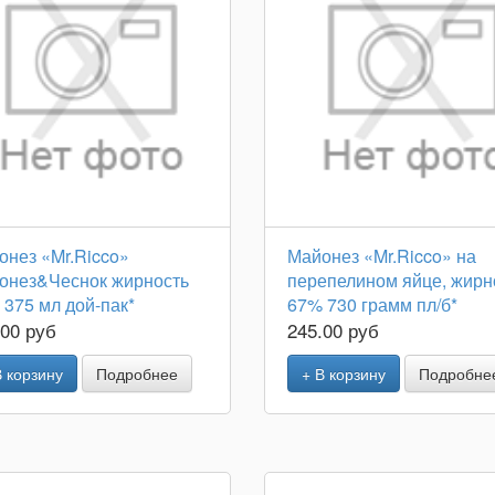
онез «Mr.Ricco»
Майонез «Mr.Ricco» на
онез&Чеснок жирность
перепелином яйце, жирн
375 мл дой-пак*
67% 730 грамм пл/б*
.00 руб
245.00 руб
В корзину
Подробнее
+ В корзину
Подробне