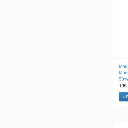
Май
Май
50% 
195
+ 