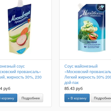
онезный соус
Соус майонезный
сковский провансаль»
«Московский провансал
ий, жирность 30%, 230
Легкий жирность 30% 20
дой-пак
94 руб
85.43 руб
В корзину
Подробнее
+ В корзину
Подробне