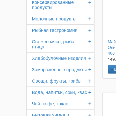
+
Консервированные
продукты
+
Молочные продукты
+
Рыбная гастрономия
+
Свежее мясо, рыба,
Май
птица
Оли
400 
+
Хлебобулочные изделия
149
+
Замороженные продукты
+ 
+
Овощи, фрукты, грибы
+
Вода, напитки, соки, квас
+
Чай, кофе, какао
+
Бытовая химия и