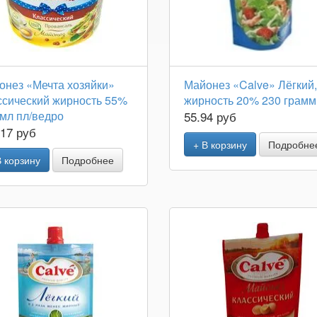
онез «Мечта хозяйки»
Майонез «Calve» Лёгкий,
ссический жирность 55%
жирность 20% 230 грамм
 мл пл/ведро
55.94 руб
.17 руб
+ В корзину
Подробне
В корзину
Подробнее