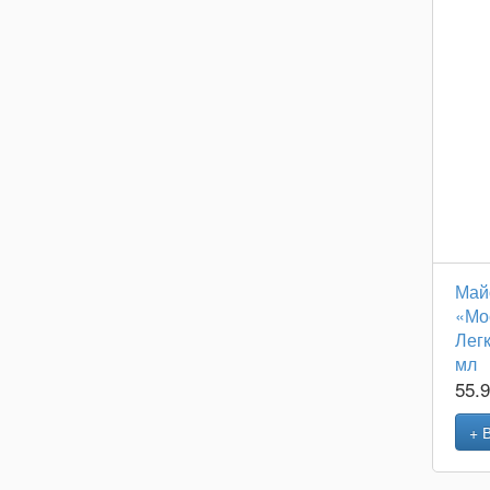
Май
«Мо
Легк
мл
55.
+ 