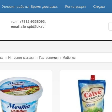
Условия работы. Время доставки.
Регистрация
Скидки
тел.: +7812)9338093;
email:allo-spb@bk.ru
ная
>
Интернет-магазин
>
Гастрономия
>
Майонез