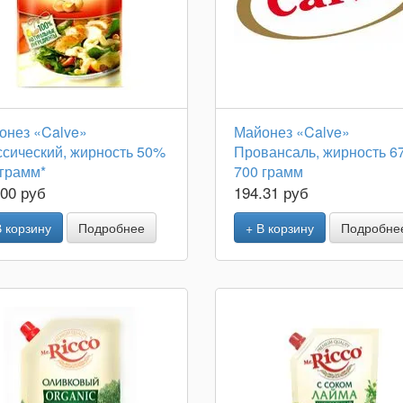
онез «Calve»
Майонез «Calve»
ссический, жирность 50%
Провансаль, жирность 6
 грамм*
700 грамм
.00 руб
194.31 руб
В корзину
Подробнее
+ В корзину
Подробне