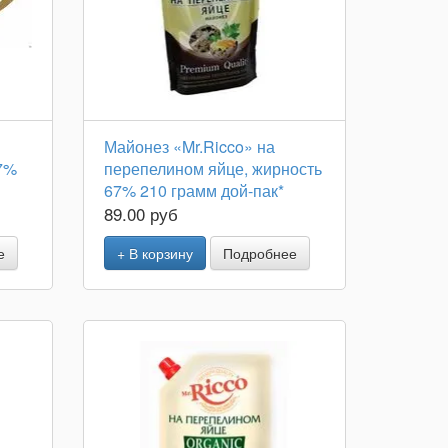
Майонез «Mr.Ricco» на
7%
перепелином яйце, жирность
67% 210 грамм дой-пак*
89.00 руб
е
+ В корзину
Подробнее