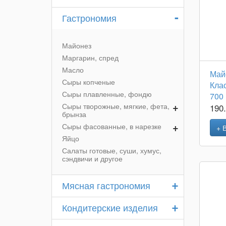
-
Гастрономия
Майонез
Маргарин, спред
Масло
Май
Сыры копченые
Кла
Сыры плавленные, фондю
700
+
Сыры творожные, мягкие, фета,
190
брынза
+
Сыры фасованные, в нарезке
+ 
Яйцо
Салаты готовые, суши, хумус,
сэндвичи и другое
+
Мясная гастрономия
+
Кондитерские изделия