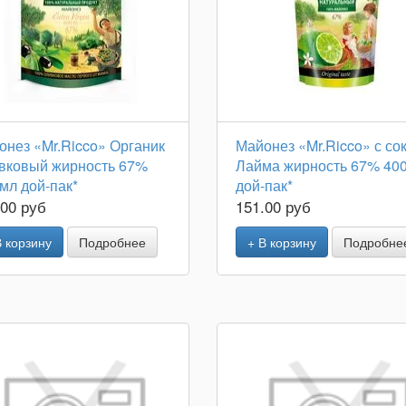
онез «Mr.Ricco» Органик
Майонез «Mr.Ricco» с со
вковый жирность 67%
Лайма жирность 67% 40
мл дой-пак*
дой-пак*
.00 руб
151.00 руб
В корзину
Подробнее
+ В корзину
Подробне