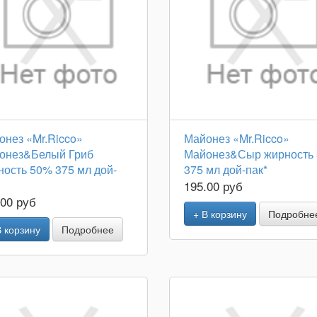
онез «Mr.Ricco»
Майонез «Mr.Ricco»
онез&Белый Гриб
Майонез&Сыр жирность
ность 50% 375 мл дой-
375 мл дой-пак*
195.00 руб
.00 руб
+ В корзину
Подробне
В корзину
Подробнее