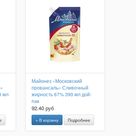
Майонез «Московский
ь»
провансаль» Сливочный
0 мл
жирность 67% 390 мл дой-
пак
92.40 руб
е
+ В корзину
Подробнее