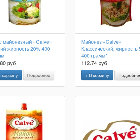
с майонезный «Calve»
Майонез «Calve»
кий жирность 20% 400
Классический, жирность
мм
400 грамм*
.80 руб
112.74 руб
В корзину
Подробнее
+ В корзину
Подробне