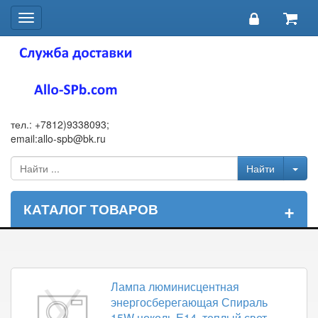
Toggle
navigation
тел.: +7812)9338093;
email:allo-spb@bk.ru
+
КАТАЛОГ ТОВАРОВ
Лампа люминисцентная
энергосберегающая Спираль
15W цоколь Е14, теплый свет