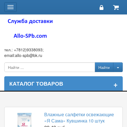
Toggle
navigation
тел.: +7812)9338093;
email:allo-spb@bk.ru
+
КАТАЛОГ ТОВАРОВ
Влажные салфетки освежающие
«Я Сама» Кувшинка 10 штук