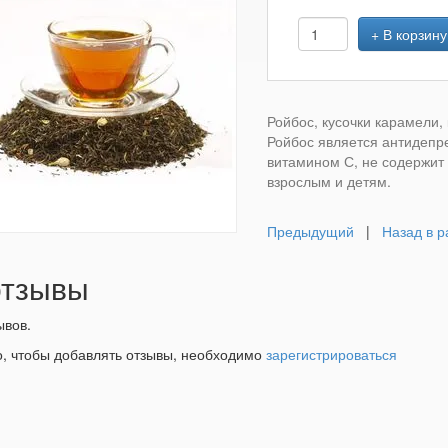
+ В корзину
Ройбос, кусочки карамели,
Ройбос является антидепр
витамином С, не содержит 
взрослым и детям.
Предыдущий
|
Назад в р
тзывы
ывов.
о, чтобы добавлять отзывы, необходимо
зарегистрироваться