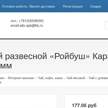
Условия работы. Время доставки.
Регистрация
Скидки
тел.: +7812)9338093;
email:allo-spb@bk.ru
й развесной «Ройбуш» Ка
амм
ная
>
Интернет-магазин
>
Чай, кофе, какао
>
Чай весовой
>
Чай с добав
м
177.05
руб